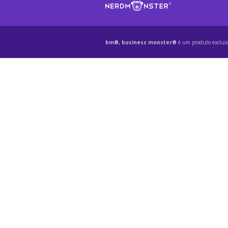
bm®, business monster®
é um produto exclus